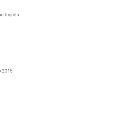
português
s 2015