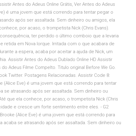
ssistir Antes do Adeus Online Grátis, Ver Antes do Adeus
Eve) é uma jovem que está correndo para tentar pegar o
asando após ser assaltada. Sem dinheiro ou amigos, ela
conhece, por acaso, o trompetista Nick (Chris Evans).
 consequência, ter perdido o último comboio que a levaria
e retida em Nova Iorque. Irritada com o que acabara de
rante a espera, acaba por aceitar a ajuda de Nick, um
ia. Assistir Antes do Adeus Dublado Online HD Assistir
 do Adeus Filme Compelto. Titulo original Before We Go.
ok Twitter. Postagens Relacionadas. Assistir Code 8:
e (Alice Eve) é uma jovem que está correndo para tentar
a se atrasando após ser assaltada. Sem dinheiro ou
Até que ela conhece, por acaso, o trompetista Nick (Chris
idade e cresce um forte sentimento entre eles. - G2
 Brooke (Alice Eve) é uma jovem que está correndo para
la acaba se atrasando após ser assaltada. Sem dinheiro ou