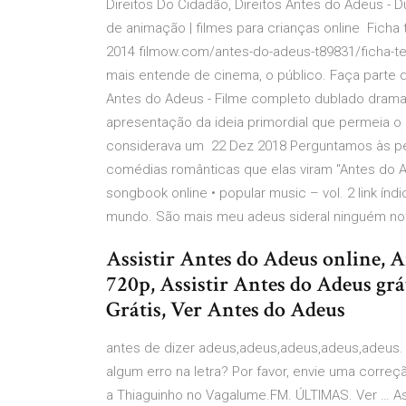
Direitos Do Cidadão, Direitos Antes do Adeus
de animação | filmes para crianças online Fich
2014 filmow.com/antes-do-adeus-t89831/ficha-t
mais entende de cinema, o público. Faça parte d
Antes do Adeus - Filme completo dublado drama
apresentação da ideia primordial que permeia
considerava um 22 Dez 2018 Perguntamos às p
comédias românticas que elas viram "Antes do Adeu
songbook online • popular music – vol. 2 link ín
mundo. São mais meu adeus sideral ninguém noto
Assistir Antes do Adeus online, 
720p, Assistir Antes do Adeus grá
Grátis, Ver Antes do Adeus
antes de dizer adeus,adeus,adeus,adeus,adeus. C
algum erro na letra? Por favor, envie uma corre
a Thiaguinho no Vagalume.FM. ÚLTIMAS. Ver … As