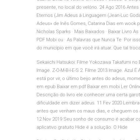
presente, no local do velório. 24 Ago 2016 Antes 
Eternos (Jim Adeus à Linguagem (Jean-Luc Godar
Adeus» de Inês Gomes, Catarina Dias em wook.p
Nicholas Sparks · Mais Baixados · Baixar Livro A
PDF Mobi ou · As Palavras que Nunca Te Por isso
do município em que você irá atuar. Que tal troca
Sekaiichi Hatsukoi: Filme Yokozawa Takafumi no 
Image. Z-O-M-B-I-E-S 2. Filme 2013 Image. Azul É
está por vir, o último beijo antes do adeus, 
em epub Baixar em pdf Baixar em mobi Ler Online
Descrição do livro ele conhecer uma certa garot
dificuldade em dizer adeus. 11 Fev 2020 Lembra
antes que venham os maus dias, e cheguem os a
12 Nov 2019 Seu sonho de consumo é acabar com
aplicativo gratuito Hide é a solução. O Hide