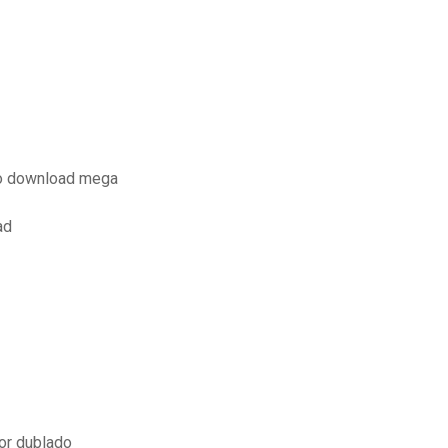
do download mega
ad
dor dublado