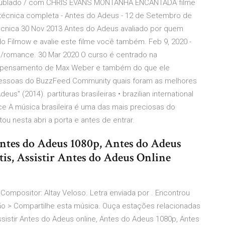
 - Dublado / com CHRIS EVANS MONTANHA ENCANTADA filme
a técnica completa - Antes do Adeus - 12 de Setembro de
ecnica 30 Nov 2013 Antes do Adeus avaliado por quem
o Filmow e avalie este filme você também. Feb 9, 2020 -
/romance. 30 Mar 2020 O curso é centrado na
 o pensamento de Max Weber e também do que ele
essoas do BuzzFeed Community quais foram as melhores
s" (2014). partituras brasileiras • brazilian international
dice A música brasileira é uma das mais preciosas do
u nesta abri a porta e antes de entrar.
Antes do Adeus 1080p, Antes do Adeus
tis, Assistir Antes do Adeus Online
ompositor: Altay Veloso. Letra enviada por . Encontrou
ção > Compartilhe esta música. Ouça estações relacionadas
sistir Antes do Adeus online, Antes do Adeus 1080p, Antes