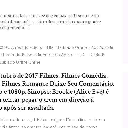
to que se destaca, uma vez que embala cada sentimento
to pontual, com músicas bem desconhecidas para o grande
 complemento.
080p, Antes do Adeus – HD – Dublado Online 720p, Assistir
e Legendado, Assistir Antes do Adeus – HD – Dublado
Dublado Online Online,
tubro de 2017 Filmes, Filmes Comédia,
, Filmes Romance Deixe Seu Comentário.
e 1080p. Sinopse: Brooke (Alice Eve) é
 tentar pegar o trem em direção à
 após ser assaltada.
; Menu. adeus a gd. Fãs e amigos dão o último adeus a
po do Antes do enterro, haverá uma missa de corpo