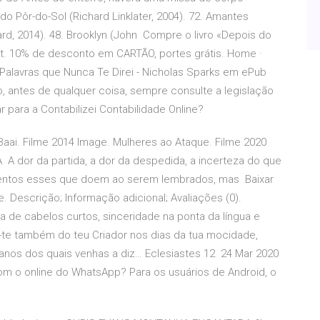
do Pôr-do-Sol (Richard Linklater, 2004). 72. Amantes
d, 2014). 48. Brooklyn (John Compre o livro «Depois do
t. 10% de desconto em CARTÃO, portes grátis. Home ·
s Palavras que Nunca Te Direi - Nicholas Sparks em ePub
, antes de qualquer coisa, sempre consulte a legislação
r para a Contabilizei Contabilidade Online?
Baai. Filme 2014 Image. Mulheres ao Ataque. Filme 2020
 A A dor da partida, a dor da despedida, a incerteza do que
momentos esses que doem ao serem lembrados, mas Baixar
. Descrição; Informação adicional; Avaliações (0).
a de cabelos curtos, sinceridade na ponta da língua e
-te também do teu Criador nos dias da tua mocidade,
nos dos quais venhas a diz… Eclesiastes 12 24 Mar 2020
 o online do WhatsApp? Para os usuários de Android, o