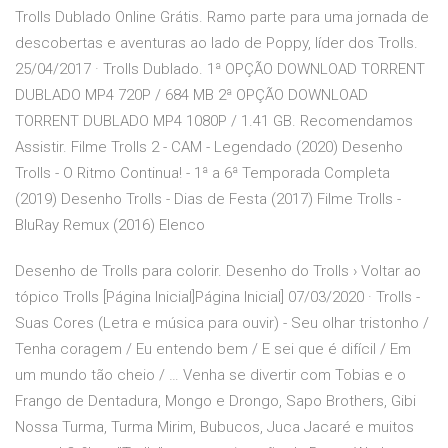
Trolls Dublado Online Grátis. Ramo parte para uma jornada de
descobertas e aventuras ao lado de Poppy, líder dos Trolls.
25/04/2017 · Trolls Dublado. 1ª OPÇÃO DOWNLOAD TORRENT
DUBLADO MP4 720P / 684 MB 2ª OPÇÃO DOWNLOAD
TORRENT DUBLADO MP4 1080P / 1.41 GB. Recomendamos
Assistir. Filme Trolls 2 - CAM - Legendado (2020) Desenho
Trolls - O Ritmo Continua! - 1ª a 6ª Temporada Completa
(2019) Desenho Trolls - Dias de Festa (2017) Filme Trolls -
BluRay Remux (2016) Elenco
Desenho de Trolls para colorir. Desenho do Trolls › Voltar ao
tópico Trolls [Página Inicial]Página Inicial] 07/03/2020 · Trolls -
Suas Cores (Letra e música para ouvir) - Seu olhar tristonho /
Tenha coragem / Eu entendo bem / E sei que é difícil / Em
um mundo tão cheio / … Venha se divertir com Tobias e o
Frango de Dentadura, Mongo e Drongo, Sapo Brothers, Gibi
Nossa Turma, Turma Mirim, Bubucos, Juca Jacaré e muitos