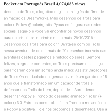
Pocket em Português Brasil 4,074,083 views.
desenho de Trolls, o logotipo original em inglês do filme de
animação da DreamWorks. Mais desenhos de Trolls para
colorir. Follow @colorirgratis. Pypus está agora nas redes
sociais, segui-lo e você vai encontrar os novos desenhos
para colorir, pintar, imprimir e muito mais. 26/10/2016 ·
Desenhos dos Trolls para colorir. Divirta-se com os Trolls
nessa aventura de colorir mais de 20 desenhos incríveis das
aventuras destes pequenos e mitológico seres. Sempre
felizes, alegres e contentes, os Trolls precisam da sua ajuda
para ficarem com um sorriso ainda maior. Assistir Caçadores
de Trolls Online dublado e legendado! Jim é um garoto de 15
anos que é transformado em um caçador de trolls e
defensor dos Trolls do bem, depois de … Aprendendo a
desenhar Poppy e Tronco do desenho animado “Trolls” (+
colorir) 3 0. Entre os bons trolls há um Tronco o melancólico
e Poppy a positiva. Hoje nos propomos a desenhá-los. Use a