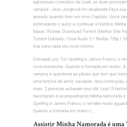
agressivas conexões de Leah, as duas precisa
vampira - Jeon Jungkook for atualizada Faça sua 
avisado quando tiver um novo Capítulo. Você ta
estimulando o autor a continuar a História. Minh
Baixar 1Fichier, Download Torrent (Melhor Site P
Torrent Dublado / Dual Áudio 5.1 BluRay 720p | 
traz para casa seu novo interes
Estrelado por Tori Spelling e James Franco, o 
nova reviravolta. Quando a formada em teatro A 
vampira e questiona as pílulas que tem que toma
uma história de amor, saudade, desconstrução, al
mais. 2 pessoas acharam isso útil. Leia 13 histó
favoritaram 6 acompanhando Minha namorada é um
Spelling e James Franco, o remake muito aguard
Quando a formada em teatro L…
Assistir Minha Namorada é uma 