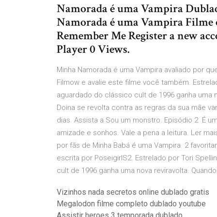
Namorada é uma Vampira Dublado
Namorada é uma Vampira Filme co
Remember Me Register a new acc
Player 0 Views.
Minha Namorada é uma Vampira avaliado por que
Filmow e avalie este filme você também. Estrela
aguardado do clássico cult de 1996 ganha uma n
Doina se revolta contra as regras da sua mãe va
dias. Assista a Sou um monstro. Episódio 2 É um
amizade e sonhos. Vale a pena a leitura. Ler mais
por fãs de Minha Babá é uma Vampira. 2 favor
escrita por PoseigirlS2. Estrelado por Tori Spe
cult de 1996 ganha uma nova reviravolta. Quand
Vizinhos nada secretos online dublado gratis
Megalodon filme completo dublado youtube
Assistir heroes 3 temporada dublado