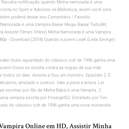
m Receba notificação quando Minha namorada é uma
conta no Spirit e Adicione na Biblioteca, assim você será
mbém poderá deixar seu Comentário / Favorito
a Namorada é uma Vampira Baixar Mega, Baixar TurboBit,
ara Assistir Filmes Online) Minha Namorada é uma Vampira
1080p - Download (2018) Quando a jovem Leah (Leila George)
remake muito aguardado do clássico cult de 1996 ganha uma
jovem Doina se revolta contra as regras da sua mãe
r todos os dias. Assista a Sou um monstro. Episódio 2 É
truísmo, amizade e sonhos. Vale a pena a leitura. Ler
rias escritas por fãs de Minha Babá é uma Vampira. 2
a vampira escrita por PoseigirlS2. Estrelado por Tori
ado do clássico cult de 1996 ganha uma nova reviravolta.
Vampira Online em HD, Assistir Minha