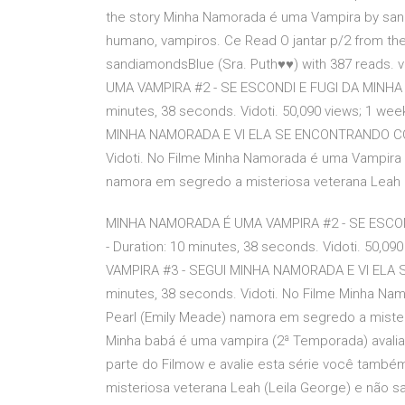
the story Minha Namorada é uma Vampira by sand
humano, vampiros. Ce Read O jantar p/2 from t
sandiamondsBlue (Sra. Puth♥♥) with 387 reads. v
UMA VAMPIRA #2 - SE ESCONDI E FUGI DA MINHA
minutes, 38 seconds. Vidoti. 50,090 views; 1 w
MINHA NAMORADA E VI ELA SE ENCONTRANDO COM 
Vidoti. No Filme Minha Namorada é uma Vampira 
namora em segredo a misteriosa veterana Leah 
MINHA NAMORADA É UMA VAMPIRA #2 - SE ESC
- Duration: 10 minutes, 38 seconds. Vidoti. 50,
VAMPIRA #3 - SEGUI MINHA NAMORADA E VI ELA 
minutes, 38 seconds. Vidoti. No Filme Minha Na
Pearl (Emily Meade) namora em segredo a mister
Minha babá é uma vampira (2ª Temporada) avalia
parte do Filmow e avalie esta série você també
misteriosa veterana Leah (Leila George) e não s