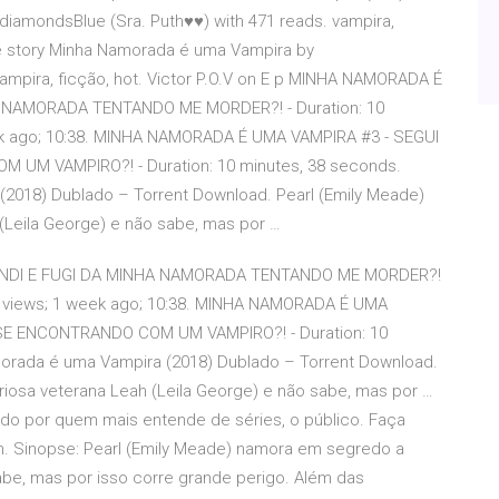
iamondsBlue (Sra. Puth♥♥) with 471 reads. vampira,
he story Minha Namorada é uma Vampira by
ampira, ficção, hot. Victor P.O.V on E p MINHA NAMORADA É
 NAMORADA TENTANDO ME MORDER?! - Duration: 10
eek ago; 10:38. MINHA NAMORADA É UMA VAMPIRA #3 - SEGUI
UM VAMPIRO?! - Duration: 10 minutes, 38 seconds.
(2018) Dublado – Torrent Download. Pearl (Emily Meade)
(Leila George) e não sabe, mas por …
ONDI E FUGI DA MINHA NAMORADA TENTANDO ME MORDER?!
090 views; 1 week ago; 10:38. MINHA NAMORADA É UMA
SE ENCONTRANDO COM UM VAMPIRO?! - Duration: 10
morada é uma Vampira (2018) Dublado – Torrent Download.
iosa veterana Leah (Leila George) e não sabe, mas por …
do por quem mais entende de séries, o público. Faça
m. Sinopse: Pearl (Emily Meade) namora em segredo a
abe, mas por isso corre grande perigo. Além das