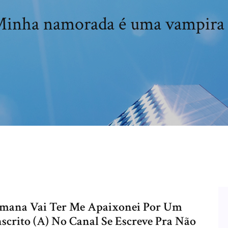
inha namorada é uma vampira
emana Vai Ter Me Apaixonei Por Um
crito (A) No Canal Se Escreve Pra Não