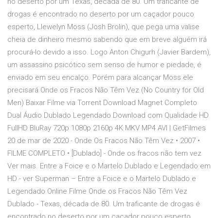
no deserto por um Texas, década de 80. Um traficante de
drogas é encontrado no deserto por um caçador pouco
esperto, Llewelyn Moss (Josh Brolin), que pega uma valise
cheia de dinheiro mesmo sabendo que em breve alguém irá
procurá-lo devido a isso. Logo Anton Chigurh (Javier Bardem),
um assassino psicótico sem senso de humor e piedade, é
enviado em seu encalço. Porém para alcançar Moss ele
precisará Onde os Fracos Não Têm Vez (No Country for Old
Men) Baixar Filme via Torrent Download Magnet Completo
Dual Áudio Dublado Legendado Download com Qualidade HD
FullHD BluRay 720p 1080p 2160p 4K MKV MP4 AVI | GetFilmes
20 de mar de 2020 - Onde Os Fracos Não Têm Vez • 2007 •
FILME COMPLETO • [Dublado] - Onde os fracos não tem vez
Ver mais. Entre a Foice e o Martelo Dublado e Legendado em
HD - ver Superman – Entre a Foice e o Martelo Dublado e
Legendado Online Filme Onde os Fracos Não Têm Vez
Dublado - Texas, década de 80. Um traficante de drogas é
encontrado no deserto por um caçador pouco esperto,